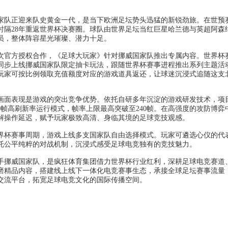
家队正迎来队史黄金一代，是当下欧洲足坛势头迅猛的新锐劲旅。在世预
时隔
28年重返世界杯决赛圈。球队由世界足坛当红巨星哈兰德与英超阿
员，整体阵容星光璀璨、潜力十足。
次官方授权合作，《足球大玩家》针对挪威国家队推出专属内容。世界杯
同步上线挪威国家队限定抽卡玩法，跟随世界杯赛事进程推出系列主题活
玩家可按比例领取充值额度对应的游戏道具返还，让球迷沉浸式追随这支
画面表现是游戏的突出竞争优势。依托自研多年沉淀的游戏研发技术，项
20帧高刷新率运行模式，帧率上限最高突破至240帧。在高强度的攻防博
解操作延迟，赋予玩家极致高清、身临其境的足球竞技观感。
界杯赛事周期，游戏上线多支国家队自由选择模式。玩家可遴选心仪的代
托公平纯粹的对战机制，沉浸式感受足球电竞独有的竞技魅力。
手挪威国家队，是疯狂体育集团借力世界杯行业红利，深耕足球电竞赛道
磨精品内容，搭建线上线下一体化电竞赛事生态，承接全球足坛赛事流量
交流平台，拓宽足球电竞文化的国际传播空间。