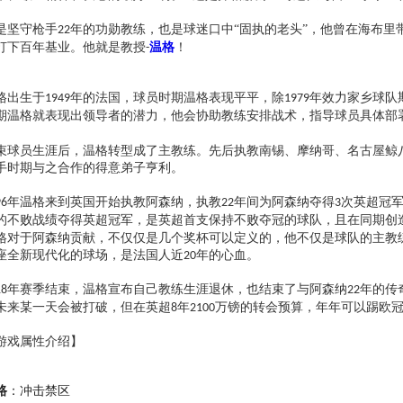
是坚守枪手
年的功勋教练，也是球迷口中“固执的老头”，他曾在海布里
22
打下百年基业。他就是教授
温格
！
-
格出生于
年的法国，球员时期温格表现平平，除
年效力家乡球队
1949
1979
期温格就表现出领导者的潜力，他会协助教练安排战术，指导球员具体部
束球员生涯后，温格转型成了主教练。先后执教南锡、摩纳哥、名古屋鲸
手时期与之合作的得意弟子亨利。
年温格来到英国开始执教阿森纳，执教
年间为阿森纳夺得
次英超冠
96
22
3
的不败战绩夺得英超冠军，是英超首支保持不败夺冠的球队，且在同期创
格对于阿森纳贡献，不仅仅是几个奖杯可以定义的，他不仅是球队的主教
座全新现代化的球场，是法国人近
年的心血。
20
年赛季结束，温格宣布自己教练生涯退休，也结束了与阿森纳
年的传
18
22
未来某一天会被打破，但在英超
年
万镑的转会预算，年年可以踢欧
8
2100
游戏属性介绍】
路
：
冲击禁区