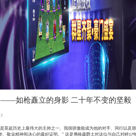
格——如枪矗立的身影 二十年不变的坚毅
13
他是英超历史上最伟大的主帅之一。我很骄傲能成为他的对手、同行以及
华、敬业精神和决心的最好证明。” 这是弗格森爵士对这位与自己对峙
17