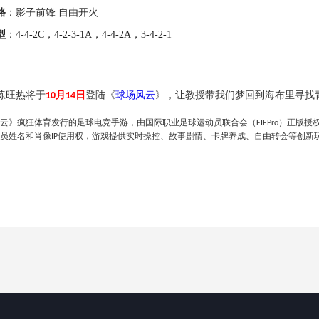
路
：
影子前锋
自由开火
型
：
4-4-2
C
，
4-2-3-1
A，4-4-2
A
，
3-4-
2
-
1
练旺热将于
月
日
登陆《
球场风云
》，让教授带我们梦回到海布里寻找
10
14
云》疯狂体育发行的足球电竞手游，由国际职业足球运动员联合会（
）正版授
FIFPro
员姓名和肖像
使用权，游戏提供实时操控、故事剧情、卡牌养成、自由转会等创新
IP