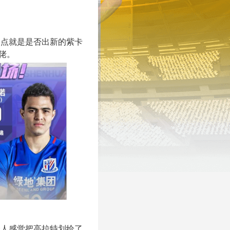
个点就是是否出新的紫卡
佬。
个人感觉把高拉特划给了