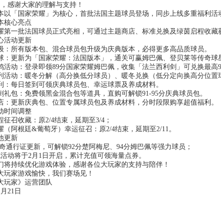
期，感谢大家的理解与支持！
本以「国家荣耀」为核心，首批法国主题球员登场，同步上线多重福利活
本核心亮点
耀第一批法国球员正式亮相，可通过
主题商店、标准兑换及绿茵启程收藏
心活动更新
级
：所有版本包、混合球员包升级为庆典版本，必得更多高品质球员。
球
：更新为「国家荣耀：法国版本」，通关可赢姆巴佩、登贝莱等传奇球
鸡活动
：登录即领89分国家荣耀姆巴佩，收集「法兰西利剑」可兑换最高9
列活动
：暖冬分解（高分换低分球员）、暖冬兑换（低分定向换高分位置
利
：每日签到可领庆典球员包、幸运球票及养成材料。
刺礼包
：免费领黑金混合包等道具，直购可解锁91-95分庆典球员包。
店
：更新庆典包、位置专属球员包及养成材料，分时段限购享超值福利。
动时间调整
征召收藏：原2/4结束，延期至3/4；
耀（阿根廷&葡萄牙）幸运征召：原2/4结束，延期至2/11。
他更新
传奇通行证更新，可解锁92分楚阿梅尼、94分姆巴佩等强力球员；
充活动将于2月1日开启，累计充值可领海量点券。
们将持续优化游戏体验，感谢各位大玩家的支持与陪伴！
大玩家游戏愉快，我们赛场见！
大玩家》运营团队
1月21日