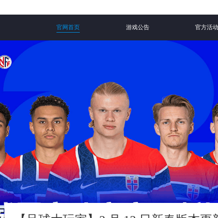
官网首页
游戏公告
官方活