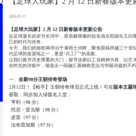
【足球大玩家】2 月 12 日新春版本
2026-02-11
【足球大玩家】
2 月 12 日新春版本更新公告
在足球漫长的岁月长河中，星辰般璀璨的知名俱乐部诞生又闪
己的时代与传奇。
今天，我们的旅程将停泊于泰晤士河畔，聚焦那抹跨越三个世
代足球的发源地之一，更是“兵工厂”的圣殿。
让我们推开历史厚重的大门，探寻这家以工业精神为骨、以艺
在时光的淬炼中，锻造出一段融汇着钢铁意志与华丽诗篇的不
一、
全新
98分王朝传奇登场
2月12日！【枪手】王朝传奇
球员正式上线
！
可在
版本主题
获取，同步加入绿茵名人堂：
亨利（
分）
·
98
托尼・亚当斯（
分）
·
98
皮雷（
分）
·
97
法布雷加斯（
分）
·
97