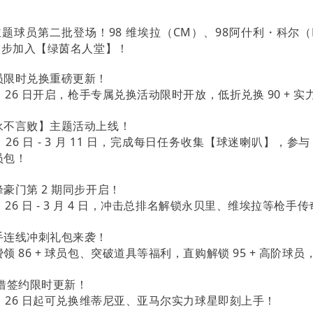
题球员第二批登场！98 维埃拉（CM）、98阿什利・科尔
同步加入【绿茵名人堂】！
员限时兑换重磅更新！
 月 26 日开启，枪手专属兑换活动限时开放，低折兑换 90 +
永不言败】主题活动上线！
月 26 日 - 3 月 11 日，完成每日任务收集【球迷喇叭】
员包！
峰豪门第 2 期同步开启！
月 26 日 - 3 月 4 日，冲击总排名解锁永贝里、维埃拉等
手连线冲刺礼包来袭！
领 86 + 球员包、突破道具等福利，直购解锁 95 + 高阶球
借签约限时更新！
 月 26 日起可兑换维蒂尼亚、亚马尔实力球星即刻上手！