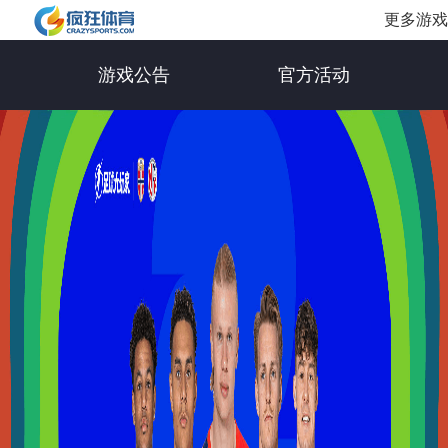
更多游戏
游戏公告
官方活动