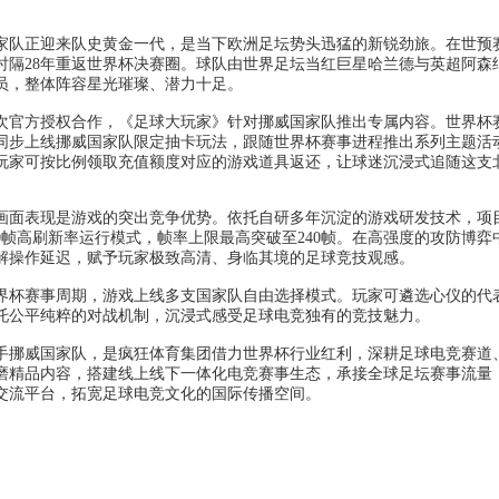
家队正迎来队史黄金一代，是当下欧洲足坛势头迅猛的新锐劲旅。在世预
时隔
28年重返世界杯决赛圈。球队由世界足坛当红巨星哈兰德与英超阿
员，整体阵容星光璀璨、潜力十足。
次官方授权合作，《足球大玩家》针对挪威国家队推出专属内容。世界杯
同步上线挪威国家队限定抽卡玩法，跟随世界杯赛事进程推出系列主题活
玩家可按比例领取充值额度对应的游戏道具返还，让球迷沉浸式追随这支
画面表现是游戏的突出竞争优势。依托自研多年沉淀的游戏研发技术，项
20帧高刷新率运行模式，帧率上限最高突破至240帧。在高强度的攻防博
解操作延迟，赋予玩家极致高清、身临其境的足球竞技观感。
界杯赛事周期，游戏上线多支国家队自由选择模式。玩家可遴选心仪的代
托公平纯粹的对战机制，沉浸式感受足球电竞独有的竞技魅力。
手挪威国家队，是疯狂体育集团借力世界杯行业红利，深耕足球电竞赛道
磨精品内容，搭建线上线下一体化电竞赛事生态，承接全球足坛赛事流量
交流平台，拓宽足球电竞文化的国际传播空间。