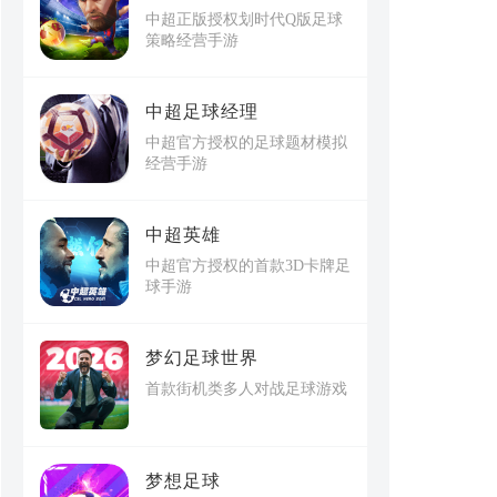
中超正版授权划时代Q版足球
策略经营手游
中超足球经理
中超官方授权的足球题材模拟
经营手游
中超英雄
中超官方授权的首款3D卡牌足
球手游
梦幻足球世界
首款街机类多人对战足球游戏
梦想足球