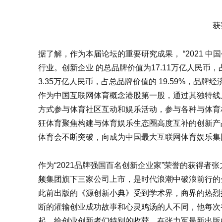
获
据了解，作为本届论坛的重要研究成果， “2021 中国
行业。创新企业 的总品牌价值为17.11万亿人民币，占 2
3.35万亿人民币，占总品牌价值的 19.59%，品
作为中国互联网体育概念港股第一股，通过其独特线
方式参与体育社区互动和娱乐活动，参与各种与体育
狂体育聚焦构建与体育娱乐生态圈高度互补的创新产品和
体育会不断突破，向成为中国最大互联网体育娱乐集
作为“2021品牌强国百名创新企业家”荣誉的获得
频集团旗下三家公司上市，是时代浪潮中破浪前行的
此前出版的《源创新小典》受到学术界，商界的热烈
断的灌输创业成功故事和心灵鸡汤的人不同，他每次
起，给创业创新者们特别的收获。在张力军最新出版