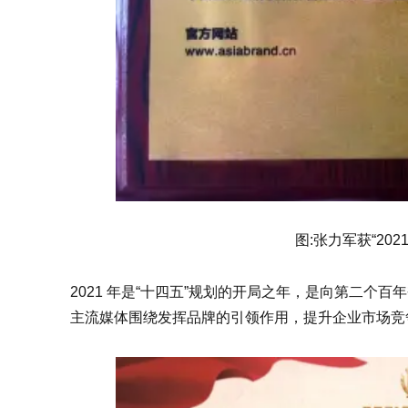
图:张力军获“20
2021 年是“十四五”规划的开局之年，是向第二个
主流媒体围绕发挥品牌的引领作用，提升企业市场竞