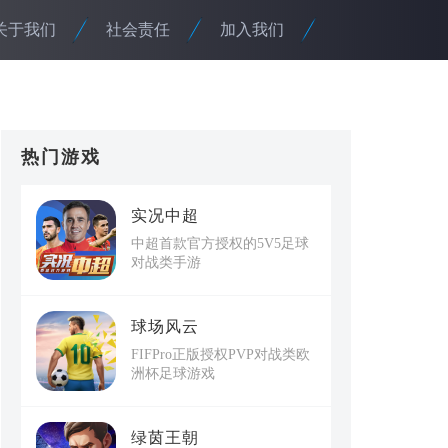
关于我们
社会责任
加入我们
热门游戏
实况中超
中超首款官方授权的5V5足球
对战类手游
球场风云
FIFPro正版授权PVP对战类欧
洲杯足球游戏
绿茵王朝