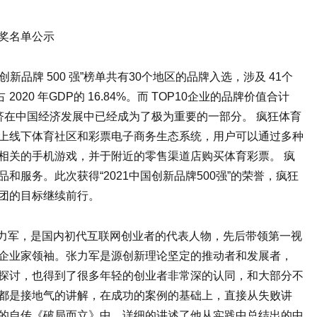
奖名单公示
创新品牌 500 强”榜单共有30个地区的品牌入选，涉及 41个
020 年GDP的 16.84%。而 TOP10企业的品牌价值合计
牌经济在中国经济发展中已经成为了极为重要的一部分。 疯狂体育
上线下体育社区和彩票电子商务生态系统，用户可以通过多种
相关的手机游戏，并于附近的零售渠道店购买体育彩票。 疯
服务。此次获得“2021中国创新品牌500强”的荣誉，疯狂
团的目标继续前行。
者张力军，是国内初代互联网创业者的代表人物，先后带领第一视
企业家领袖。张力军是源创新理论坚定的推动者和发展者，
探讨，也得到了很多年轻的创业者非常深的认同，和大部分不
都是接地气的讲解，在成功的案例的基础上，直接从失败讲
的自传《破局而立》中，详细的讲述了他从实践中总结出的中