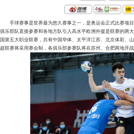
手球赛事是世界最为悠久赛事之一，是奥运会正式比赛项目。
俱乐部队直接参赛和各地方队引入高水平欧洲外援是联赛的两大
国第五大职业联赛，共有中国华体、太平洋江苏、北京体彩、山
超联赛将采用赛会制，各俱乐部参赛队将在苏州、合肥两地开战