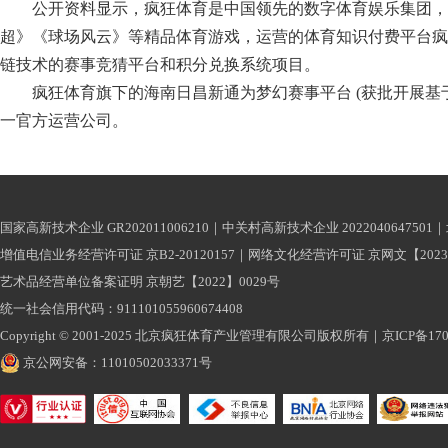
公开资料显示，疯狂体育是中国领先的数字体育娱乐集团，是中
超》《球场风云》等精品体育游戏，运营的体育知识付费平台疯
链技术的赛事竞猜平台和积分兑换系统项目。
疯狂体育旗下的海南日昌新通为梦幻赛事平台 (获批开展基于
一官方运营公司。
国家高新技术企业 GR202011006210｜中关村高新技术企业 2022040647501｜
增值电信业务经营许可证 京B2-20120157｜网络文化经营许可证 京网文【2023】1
艺术品经营单位备案证明 京朝艺【2022】0029号
统一社会信用代码：911101055960674408
Copyright © 2001-2025 北京疯狂体育产业管理有限公司版权所有｜
京ICP备170
京公网安备：11010502033371号