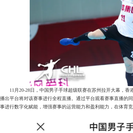
11月20-28日，中国男子手球超级联赛在苏州拉开大幕，香
播出平台将对该赛事进行全程直播。通过平台观看赛事直播的同
事进行数字化赋能，增强赛事的运营能力和盈利能力，在体育竞