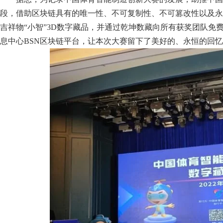
段，借助区块链具有的唯一性、不可复制性、不可篡改性以及永
吉祥物“小智”3D数字藏品，并通过乾坤数藏向所有获奖团队免
息中心BSN区块链平台，让本次大赛留下了美好的、永恒的回