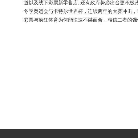
道以及线下彩票新零售店, 还有政府势必出台更积极政
冬季奥运会与卡特尔世界杯，连续两年的大赛冲击，
彩票与疯狂体育为何能快速不谋而合，相信二者的强