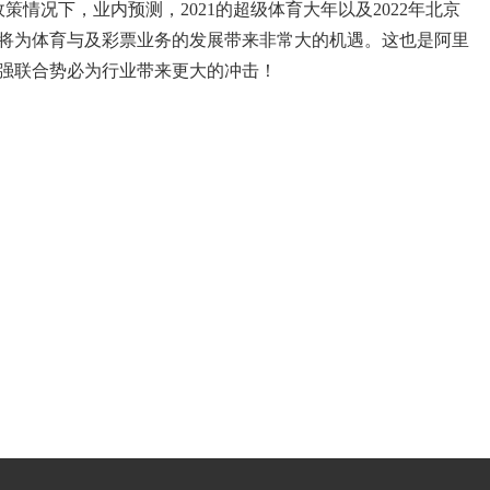
策情况下，业内预测，2021的超级体育大年以及2022年北京
将为体育与及彩票业务的发展带来非常大的机遇。这也是阿里
强联合势必为行业带来更大的冲击！