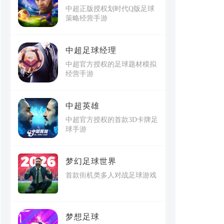
中超正版授权划时代Q版足球
策略经营手游
中超足球经理
中超官方授权的足球题材模拟
经营手游
中超英雄
中超官方授权的首款3D卡牌足
球手游
梦幻足球世界
首款街机类多人对战足球游戏
梦想足球