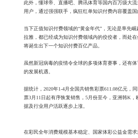
此外，懂球帝、直播吧、腾讯体育等国内百万级大流
用户，通过强强联手，疯狂红单知识付费内容覆盖国内
当下正值知识付费领域的“黄金年代”，无论是率先
拉雅，都已经成为知识付费领域内的佼佼者，而处在
将诞生出下一个知识付费百亿产品。
虽然新冠病毒的疫情令全球的多项体育赛事，还有体
的发展机遇。
据统计，2020年1-4月全国共销售彩票611.08亿元，
票3月11日起有序恢复销售，5月份至今，亚洲韩K
据及行业用户活跃逐步上涨。
在彩民全年消费规模基本稳定、国家体彩公益金需求