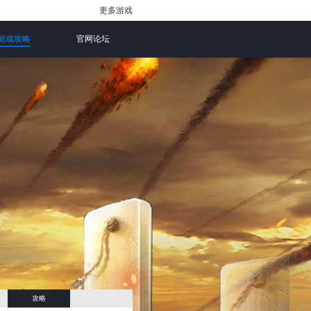
更多游戏
游戏攻略
官网论坛
攻略