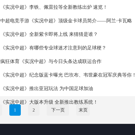
《实况中超》李铁、佩雷拉等全新教练出炉 速览！
中超电竞手游《实况中超》顶级金卡球员简介——阿兰·卡瓦略
《实况中超》全新紫卡即将上线 来猜猜是谁？
《实况中超》有哪些专业球迷才注意到的足球梗？
疯狂体育《实况中超》与今日头条达成联运合作
《实况中超》纪念版蓝卡曝光 巴坎布、韦世豪在冠军庆典等你
《实况中超》推出亚冠玩法 为中国足球加油
《实况中超》大版本升级 全新推出教练系统！
1
2
下一页
末页